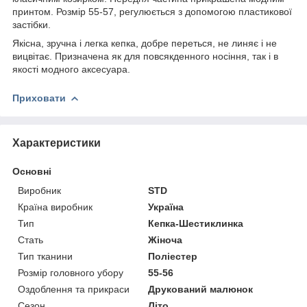
принтом. Розмір 55-57, регулюється з допомогою пластикової
застібки.
Якісна, зручна і легка кепка, добре переться, не линяє і не
вицвітає. Призначена як для повсякденного носіння, так і в
якості модного аксесуара.
Приховати
Характеристики
Основні
Виробник
STD
Країна виробник
Україна
Тип
Кепка-Шестиклинка
Стать
Жіноча
Тип тканини
Поліестер
Розмір головного убору
55-56
Оздоблення та прикраси
Друкований малюнок
Сезон
Літо