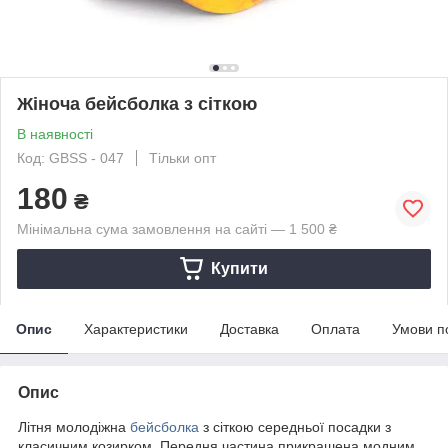
Жіноча бейсболка з сіткою
В наявності
Код: GBSS - 047
Тільки опт
180
₴
Мінімальна сума замовлення на сайті — 1 500 ₴
Купити
Опис
Характеристики
Доставка
Оплата
Умови п
Опис
Літня молодіжна
бейсболка
з сіткою середньої посадки з
класичним козирком. Передня частина прикрашена модним