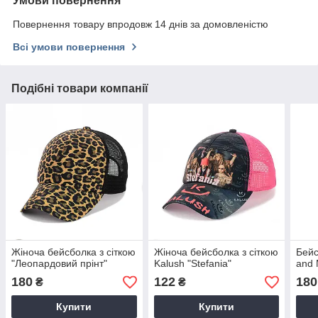
Умови повернення
Повернення товару впродовж 14 днів за домовленістю
Всі умови повернення
Подібні товари компанії
Жіноча бейсболка з сіткою
Жіноча бейсболка з сіткою
Бейс
"Леопардовий прінт"
Kalush "Stefania"
and 
180
122
180
₴
₴
Купити
Купити