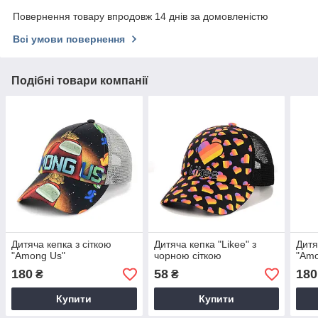
Повернення товару впродовж 14 днів за домовленістю
Всі умови повернення
Подібні товари компанії
Дитяча кепка з сіткою
Дитяча кепка "Likee" з
Дитя
"Among Us"
чорною сіткою
"Amo
180
58
180
₴
₴
Купити
Купити