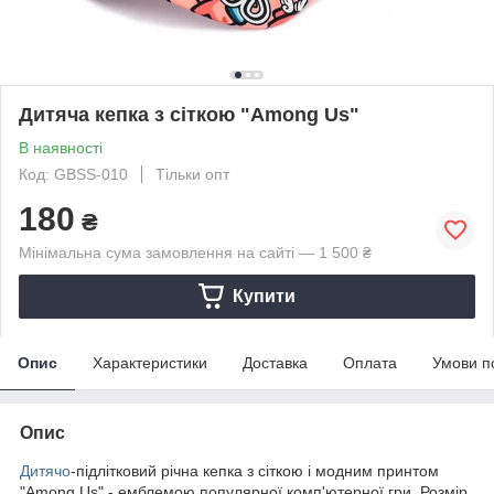
Дитяча кепка з сіткою "Among Us"
В наявності
Код: GBSS-010
Тільки опт
180
₴
Мінімальна сума замовлення на сайті — 1 500 ₴
Купити
Опис
Характеристики
Доставка
Оплата
Умови п
Опис
Дитячо
-підлітковий річна кепка з сіткою і модним принтом
"Among Us" - емблемою популярної комп'ютерної гри. Розмір