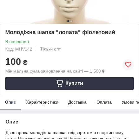
Молодіжна шапка "лопата" фіолетовий
В наявності
Код: MHV142
Тільки опт
100
₴
Мінімальна сума замовлення на сайті — 1 500 ₴
Купити
Опис
Характеристики
Доставка
Оплата
Умови п
Опис
Двошарова молодіжна шапка з відворотом в спортивному
стилі. Верхівка шапки по своїй формі нагадує лопату, за що