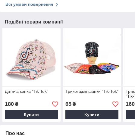
Всі умови повернення
Подібні товари компанії
Дитяча кепка "Tik Tok"
Трикотажні шапки "Tik-Tok"
Трик
"Tik
180
65
160
₴
₴
Купити
Купити
Про нас