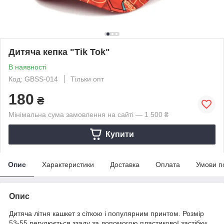
Дитяча кепка "Tik Tok"
В наявності
Код: GBSS-014
Тільки опт
180
₴
Мінімальна сума замовлення на сайті — 1 500 ₴
Купити
Опис
Характеристики
Доставка
Оплата
Умови п
Опис
Дитяча літня кашкет з сіткою і популярним принтом. Розмір
53-55 регулюється ззаду за допомогою пластикової застібки,