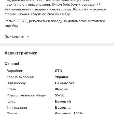
практичною у використанні. Купол бейсболки оснащений
вентиляційними отворами - люверсами. Козирок - класичної
форми, можна зігнути по своєму смаку.
Розмір 55-57 , регулюється позаду за допомогою металевої
застібки
Приховати
Характеристики
Основні
Виробник
STD
Країна виробник
Україна
Вид виробу
Бейсболка
Стать
Жіноча
Розмір головного убору
55-56
Колір
Бежевий
Тип тканини
Бавовна
Склад
бавовна - 100%