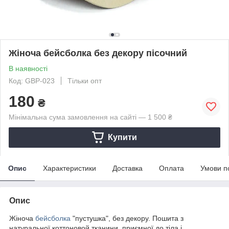
Жіноча бейсболка без декору пісочний
В наявності
Код: GBP-023
Тільки опт
180
₴
Мінімальна сума замовлення на сайті — 1 500 ₴
Купити
Опис
Характеристики
Доставка
Оплата
Умови п
Опис
Жіноча
бейсболка
"пустушка", без декору. Пошита з
натуральної коттоновой тканини, приємної до тіла і