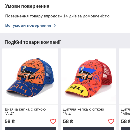
Умови повернення
Повернення товару впродовж 14 днів за домовленістю
Всі умови повернення
Подібні товари компанії
Дитяча кепка c сіткою
Дитяча кепка c сіткою
Дитя
"А-4"
"А-4"
"Min
58
58
58
₴
₴