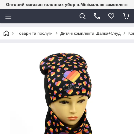
Оптовий магазин головних уборів.Мінімальне замовлення - 
Товари та послуги
Дитячі комплекти Шапка+Снуд
Ко