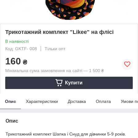
Трикотажний комплект "Likee" на флісі
В наявності
Код: GKТF- 008
Тільки опт
160
₴
Мінімальна сума замовлення на сайті — 1 500 ₴
Купити
Опис
Характеристики
Доставка
Оплата
Умови п
Опис
Трикотажний комплект Шапка і Снуд для дівчинки 5-9 років.