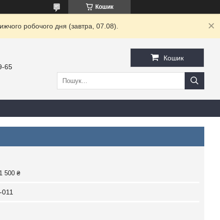
Кошик
жчого робочого дня (завтра, 07.08).
Кошик
9-65
1 500 ₴
-011