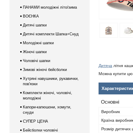
ПАНАМИ молодіжні літо/зима
ВОЄНКА
Дитячі шапки
Дитячі комплекти Шапка+Снуд
Молодіжні шапки
Жіночі шапки
Чоловічі шапки
Дитяча
літня кашк
Зимові жіночі бейсболки
Можна купити цю 
Хутряні навушники, рукавички,
пов'язки
Характеристи
Комплекти жіночі, чоловічі,
молодіжні
Основні
Капори-капюшони, хомути,
Виробник
снуди
Країна виробни
СУПЕР ЦЕНА
Розмір дитячих
Бейсболки чоловічі