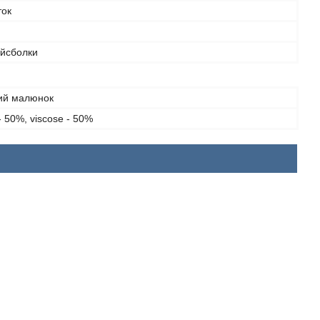
ток
ейсболки
ий малюнок
- 50%, viscose - 50%