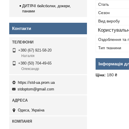
Стать
ДИТЯЧІ бейсболки, докери,
панами
Сезон
Вид виробу
Контакти
Користувальн
Оздоблення та 
Тип тканини
+380 (67) 921-58-20
Наталія
+380 (50) 704-49-65
Інформація д
Олександр
Ціна:
180 ₴
https://std-ua.prom.ua
stdoptom@gmail.com
Одеса, Україна