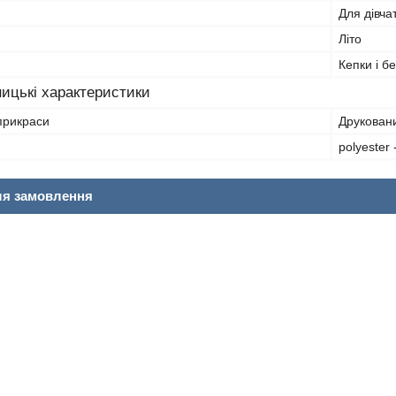
Для дівча
Літо
Кепки і б
ицькі характеристики
прикраси
Друкован
polyester 
ля замовлення