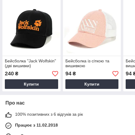
Бейсболка "Jack Wolfskin"
Бейсболка із сіткою та
Бейс
(дві вишивки)
вишивкою
виш
240
94
94
₴
₴
Купити
Купити
Про нас
100% позитивних з 6 відгуків за рік
Працює з 11.02.2018