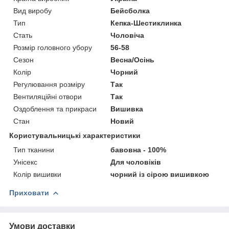
Вид виробу
Бейсболка
Тип
Кепка-Шестиклинка
Стать
Чоловіча
Розмір головного убору
56-58
Сезон
Весна/Осінь
Колір
Чорний
Регулювання розміру
Так
Вентиляційні отвори
Так
Оздоблення та прикраси
Вишивка
Стан
Новий
Користувальницькі характеристики
Тип тканини
бавовна - 100%
Унісекс
Для чоловіків
Колір вишивки
чорний із сірою вишивкою
Приховати
Умови доставки