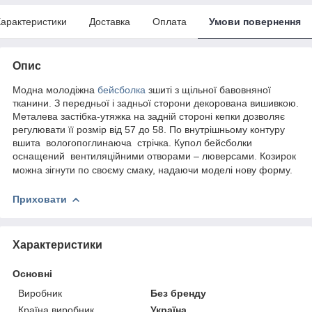
арактеристики
Доставка
Оплата
Умови повернення
Опис
Модна молодіжна
бейсболка
зшиті з щільної бавовняної
тканини. З передньої і задньої сторони декорована вишивкою.
Металева застібка-утяжка на задній стороні кепки дозволяє
регулювати її розмір від 57 до 58. По внутрішньому контуру
вшита
вологопоглинаюча
стрічка. Купол бейсболки
оснащений
вентиляційними отворами – люверсами. Козирок
можна зігнути по своєму смаку, надаючи моделі нову форму.
Приховати
Характеристики
Основні
Виробник
Без бренду
Країна виробник
Україна