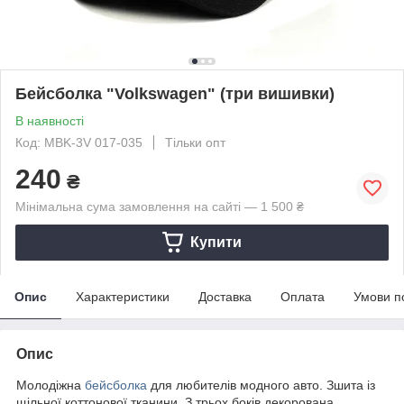
Бейсболка "Volkswagen" (три вишивки)
В наявності
Код: MBK-3V 017-035
Тільки опт
240
₴
Мінімальна сума замовлення на сайті — 1 500 ₴
Купити
Опис
Характеристики
Доставка
Оплата
Умови п
Опис
Молодіжна
бейсболка
для любителів модного авто. Зшита із
щільної коттонової тканини. З трьох боків декорована