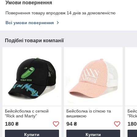
Умови повернення
Повернення товару впродовж 14 днів за домовленістю
Всі умови повернення
Подібні товари компанії
Бейсйсболка с сеткой
Бейсболка із сіткою та
Бейс
"Rick and Marty"
вишивкою
"Ric
180
94
180
₴
₴
Купити
Купити