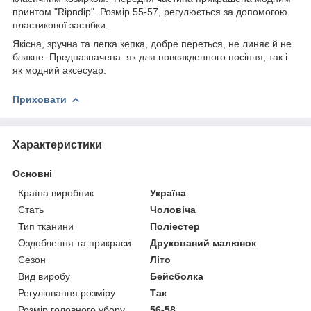
принтом "Ripndip". Розмір 55-57, регулюється за допомогою
пластикової застібки.
Якісна, зручна та легка кепка, добре переться, не линяє й не
блякне. Предназначена як для повсякденного носіння, так і
як модний аксесуар.
Приховати
Характеристики
Основні
Країна виробник
Україна
Стать
Чоловіча
Тип тканини
Поліестер
Оздоблення та прикраси
Друкований малюнок
Сезон
Літо
Вид виробу
Бейсболка
Регулювання розміру
Так
Розмір головного убору
56-58