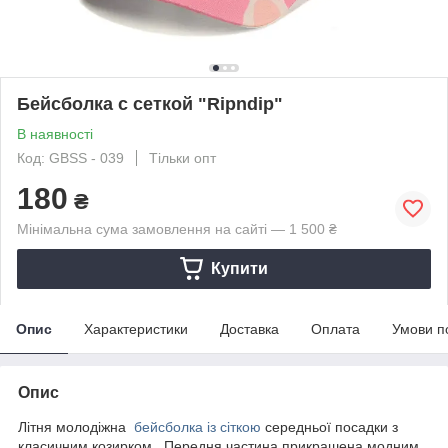
Бейсболка с сеткой "Ripndip"
В наявності
Код: GBSS - 039
Тільки опт
180
₴
Мінімальна сума замовлення на сайті — 1 500 ₴
Купити
Опис
Характеристики
Доставка
Оплата
Умови п
Опис
Літня молодіжна
бейсболка із сіткою
середньої посадки з
класичним козирком. Передня частина прикрашена модним