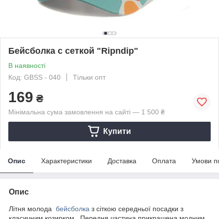
Бейсболка с сеткой "Ripndip"
В наявності
Код: GBSS - 040
Тільки опт
169
₴
Мінімальна сума замовлення на сайті — 1 500 ₴
Купити
Опис
Характеристики
Доставка
Оплата
Умови п
Опис
Літня молода
бейсболка
з сіткою середньої посадки з
класичним козирком. Передня частина прикрашена модним