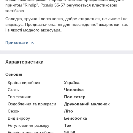
принтом "Rindip". Розмір 55-57 регулюється пластиковою
застібкою.
Солодка, зручна і легка кепка, добре стирається, не линяє і не
вицвішує. Предназначена як для повсякденної шкарпетки, так
і в якості модного аксесуара.
Приховати
Характеристики
Основні
Країна виробник
Україна
Стать
Чоловіча
Тип тканини
Поліестер
Оздоблення та прикраси
Друкований малюнок
Сезон
Літо
Вид виробу
Бейсболка
Регулювання розміру
Так
Розмір головного убору
56-58