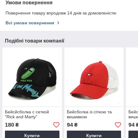
Умови повернення
Повернення товару впродовж 14 днів за домовленістю
Всі умови повернення
Подібні товари компанії
Бейсйсболка с сеткой
Бейсболка із сіткою та
Бейс
"Rick and Marty"
вишивкою
виш
180
94
94
₴
₴
Купити
Купити