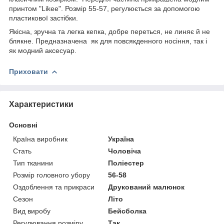
принтом "Likee". Розмір 55-57, регулюється за допомогою
пластикової застібки.
Якісна, зручна та легка кепка, добре переться, не линяє й не
блякне. Предназначена як для повсякденного носіння, так і
як модний аксесуар.
Приховати
Характеристики
Основні
Країна виробник
Україна
Стать
Чоловіча
Тип тканини
Поліестер
Розмір головного убору
56-58
Оздоблення та прикраси
Друкований малюнок
Сезон
Літо
Вид виробу
Бейсболка
Регулювання розміру
Так