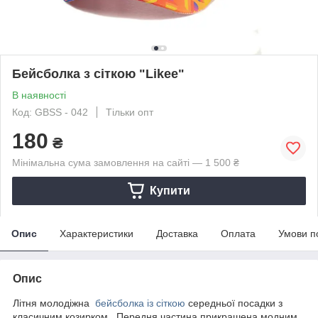
Бейсболка з сіткою "Likeе"
В наявності
Код: GBSS - 042
Тільки опт
180
₴
Мінімальна сума замовлення на сайті — 1 500 ₴
Купити
Опис
Характеристики
Доставка
Оплата
Умови п
Опис
Літня молодіжна
бейсболка із сіткою
середньої посадки з
класичним козирком. Передня частина прикрашена модним