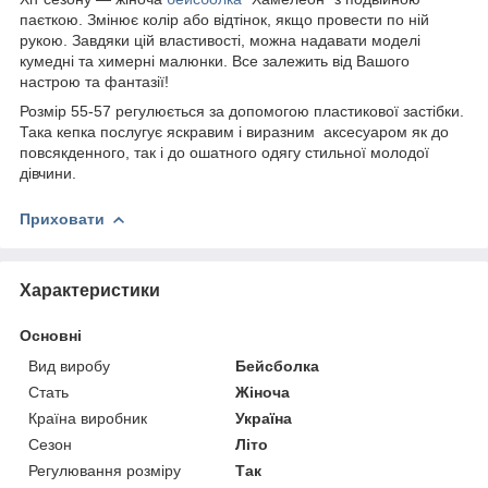
паєткою. Змінює колір або відтінок, якщо провести по ній
рукою. Завдяки цій властивості, можна надавати моделі
кумедні та химерні малюнки. Все залежить від Вашого
настрою та фантазії!
Розмір 55-57 регулюється за допомогою пластикової застібки.
Така кепка послугує яскравим і виразним аксесуаром як до
повсякденного, так і до ошатного одягу стильної молодої
дівчини.
Приховати
Характеристики
Основні
Вид виробу
Бейсболка
Стать
Жіноча
Країна виробник
Україна
Сезон
Літо
Регулювання розміру
Так