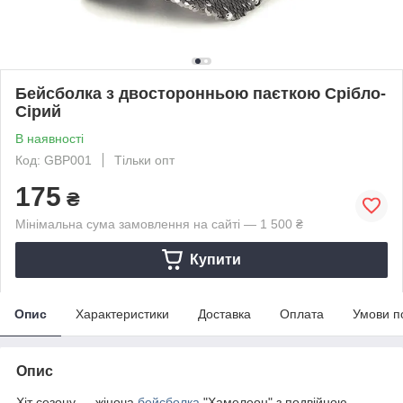
Бейсболка з двосторонньою паєткою Срібло-
Сірий
В наявності
Код: GBP001
Тільки опт
175
₴
Мінімальна сума замовлення на сайті — 1 500 ₴
Купити
Опис
Характеристики
Доставка
Оплата
Умови п
Опис
Хіт сезону — жіноча
бейсболка
"Хамелеон" з подвійною