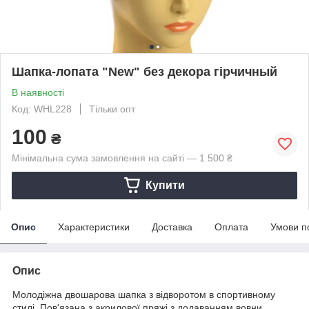
Шапка-лопата "New" без декора гірчичный
В наявності
Код: WHL228
Тільки опт
100
₴
Мінімальна сума замовлення на сайті — 1 500 ₴
Купити
Опис
Характеристики
Доставка
Оплата
Умови п
Опис
Молодіжна двошарова шапка з відворотом в спортивному
стилі. Пов'язана з акрилової пряжі з додаванням вовни.