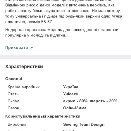
Відмінною рисою даної моделі є витончена верхівка, яка
робить шапку більш акуратною та жіночною. Не має декору,
тому універсальна і підійде під будь-який верхній одяг. М'яка і
еластична, розмір 55-57.
Недорога і практична модель для повсякденної шкарпетки,
популярна у молоді та підлітків.
Приховати
Характеристики
Основні
Країна виробник
Україна
Стать
Унісекс
Склад
акрил - 80%. шерсть - 20%
Сезон
Осінь/Зима
Користувальницькі характеристики
Виробник
Sewing Team Design