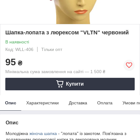
Шапка-лопата з люрексом "VLTN" червоний
В наявності
Код: WLL-406
Тільки опт
95
₴
Мінімальна сума замовлення на сайті — 1 500 ₴
Купити
Опис
Характеристики
Доставка
Оплата
Умови п
Опис
Молодіжна
жіноча шапка
- "лопата" із закотом. Пов'язана з
додаванням люрексової нитки та декорована модним