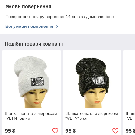
Умови повернення
Повернення товару впродовж 14 днів за домовленістю
Всі умови повернення
Подібні товари компанії
Шапка-лопата з люрексом
Шапка-лопата з люрексом
Шапк
"VLTN" білий
"VLTN" хакі
"VLT
95
95
95
₴
₴