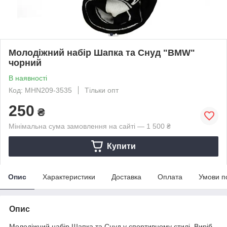
Молодіжний набір Шапка та Снуд "BMW"
чорний
В наявності
Код: MHN209-3535
Тільки опт
250
₴
Мінімальна сума замовлення на сайті — 1 500 ₴
Купити
Опис
Характеристики
Доставка
Оплата
Умови п
Опис
Молодіжний набір Шапка та Снуд у спортивному стилі. Виріб