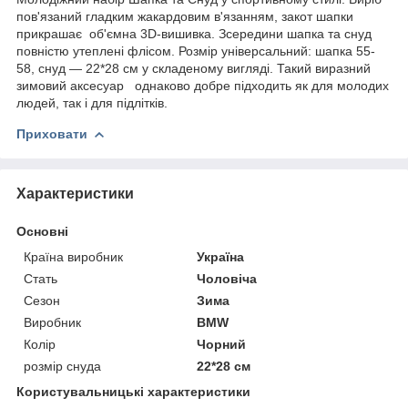
пов'язаний гладким жакардовим в'язанням, закот шапки
прикрашає об'ємна 3D-вишивка. Зсередини шапка та снуд
повністю утеплені флісом. Розмір універсальний: шапка 55-
58, снуд — 22*28 см у складеному вигляді. Такий виразний
зимовий аксесуар однаково добре підходить як для молодих
людей, так і для підлітків.
Приховати
Характеристики
Основні
Країна виробник
Україна
Стать
Чоловіча
Сезон
Зима
Виробник
BMW
Колір
Чорний
розмір снуда
22*28 см
Користувальницькі характеристики