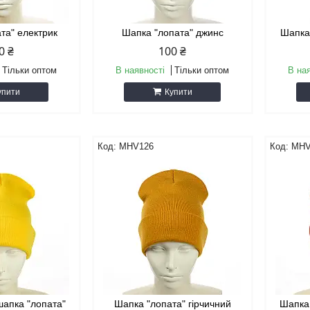
та" електрик
Шапка "лопата" джинс
Шапка
0 ₴
100 ₴
Тільки оптом
В наявності
Тільки оптом
В на
упити
Купити
MHV126
MHV
апка "лопата"
Шапка "лопата" гірчичний
Шапка 