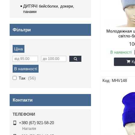
ДИТЯЧІ бейсболки, докери,
панами
Фільтри
Молодежная ш
світло-
10
Ціна
В наявності
К
В наявності
Так
56
MHV148
Контакти
+380 (67) 921-58-20
Наталія