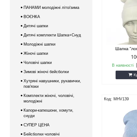
ПАНАМИ молодіжні літо/зима
ВОЄНКА
Дитячі шапки
Дитячі комплекти Шапка+Снуд
Молодіжні шапки
Шапка "ло
Жіночі шапки
10
Чоловічі шапки
В наявності
Зимові жіночі бейсболки
К
Хутряні навушники, рукавички,
пов'язки
Комплекти жіночі, чоловічі,
MHV139
молодіжні
Капори-капюшони, хомути,
снуди
СУПЕР ЦЕНА
Бейсболки чоловічі