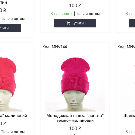
втий
100 ₴
0 ₴
В наявності
Тільки оптом
В на
Тільки оптом
Купити
упити
MHV144
MHV
та" малиновий
Молодежная шапка "лопата"
Шапка
темно--малиновий
0 ₴
100 ₴
Тільки оптом
В на