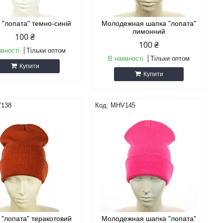
 "лопата" темно-синій
Молодежная шапка "лопата"
лимонний
100 ₴
100 ₴
явності
Тільки оптом
В наявності
Тільки оптом
Купити
Купити
138
MHV145
"лопата" теракотовий
Молодежная шапка "лопата"