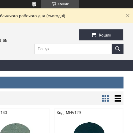
Кошик
ближчого робочого дня (сьогодні).
Кошик
9-65
140
MHV129