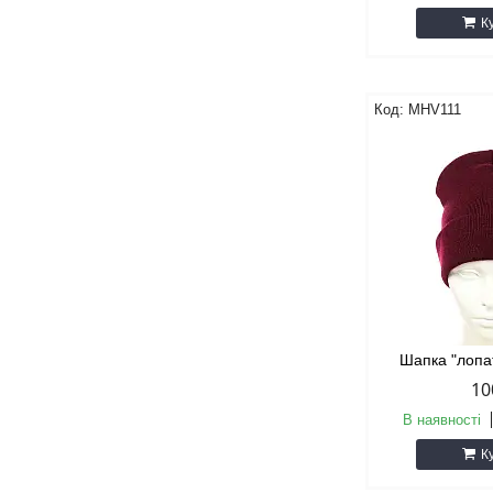
К
MHV111
Шапка "лопа
10
В наявності
К