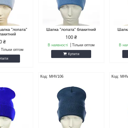
апка "лопата"
Шапка "лопата" блакитний
Шапка
блакитний
100 ₴
0 ₴
В наявності
Тільки оптом
В на
Тільки оптом
Купити
упити
MHV106
MHV