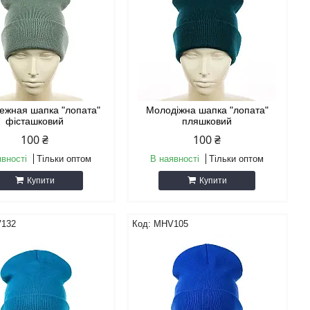
ежная шапка "лопата"
Молодіжна шапка "лопата"
фісташковий
пляшковий
100 ₴
100 ₴
явності
Тільки оптом
В наявності
Тільки оптом
Купити
Купити
132
MHV105