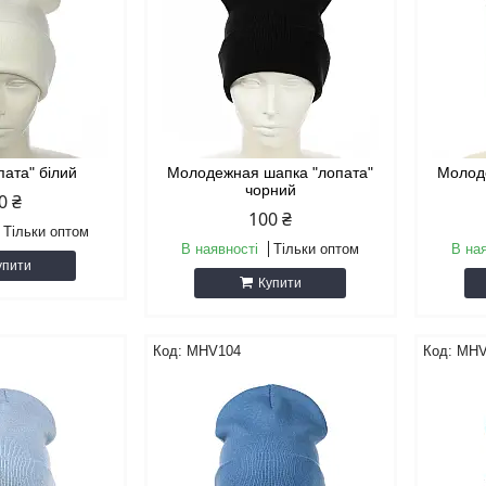
пата" білий
Молодежная шапка "лопата"
Молод
чорний
0 ₴
100 ₴
Тільки оптом
В наявності
Тільки оптом
В на
упити
Купити
MHV104
MHV