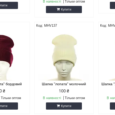
В наявності
Тільки оптом
упити
Купити
MHV137
MHV
та" бордовий
Шапка "лопата" молочний
Шапка "
0 ₴
100 ₴
Тільки оптом
В наявності
Тільки оптом
В на
упити
Купити