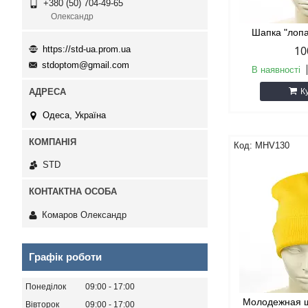
+380 (50) 704-49-65
Олександр
Шапка "лопа
10
https://std-ua.prom.ua
stdoptom@gmail.com
В наявності
К
Одеса, Україна
MHV130
STD
Комаров Олександр
Графік роботи
Понеділок
09:00
17:00
Молодежная ш
Вівторок
09:00
17:00