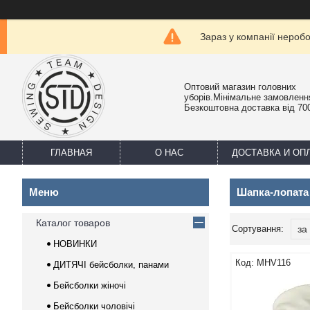
Зараз у компанії нероб
Оптовий магазин головних
уборів.Мінімальне замовлення
Безкоштовна доставка від 700
ГЛАВНАЯ
О НАС
ДОСТАВКА И ОП
Шапка-лопата
Каталог товаров
НОВИНКИ
MHV116
ДИТЯЧІ бейсболки, панами
Бейсболки жіночі
Бейсболки чоловічі