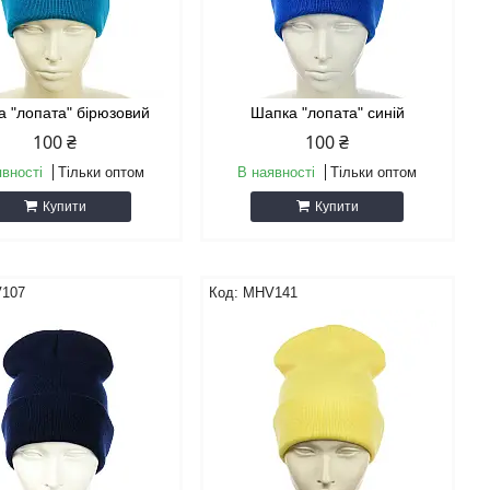
 "лопата" бірюзовий
Шапка "лопата" синій
100 ₴
100 ₴
явності
Тільки оптом
В наявності
Тільки оптом
Купити
Купити
107
MHV141