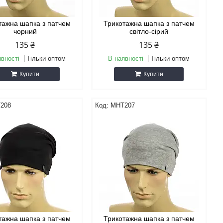
тажна шапка з патчем
Трикотажна шапка з патчем
чорний
світло-сірий
135 ₴
135 ₴
явності
Тільки оптом
В наявності
Тільки оптом
Купити
Купити
208
MHT207
тажна шапка з патчем
Трикотажна шапка з патчем