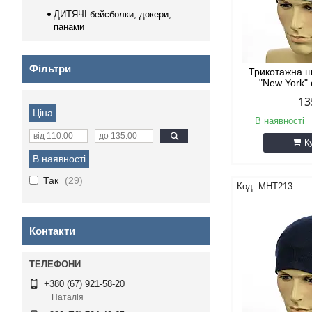
ДИТЯЧІ бейсболки, докери,
панами
Фільтри
Трикотажна ш
"New York" 
13
Ціна
В наявності
К
В наявності
Так
29
MHT213
Контакти
+380 (67) 921-58-20
Наталія