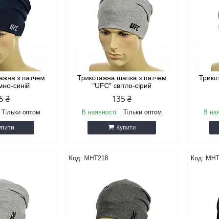
ажна з патчем
Трикотажна шапка з патчем
Трико
мно-синій
"UFC" cвітло-сірий
5 ₴
135 ₴
Тільки оптом
В наявності
Тільки оптом
В на
упити
Купити
MHT218
MHT