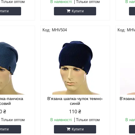
Тільки оптом
В наявності
Тільки оптом
В на
упити
Купити
MHV504
MHV
пка-панчоха
В'язана шапка-чулок темно-
В'язана
совий
синій
0 ₴
110 ₴
Тільки оптом
В наявності
Тільки оптом
В на
упити
Купити