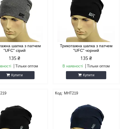
тажна шапка з патчем
Трикотажна шапка з патчем
"UFC" сірий
"UFC" чорний
135 ₴
135 ₴
явності
Тільки оптом
В наявності
Тільки оптом
Купити
Купити
219
MHT219