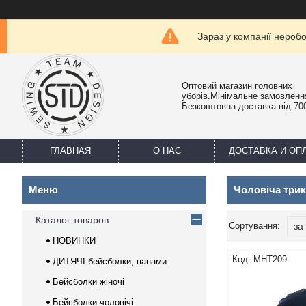
Зараз у компанії нероб
Оптовий магазин головних
уборів.Мінімальне замовлення
Безкоштовна доставка від 700
ГЛАВНАЯ
О НАС
ДОСТАВКА И ОП
Чоловіча три
Каталог товаров
НОВИНКИ
MHT209
ДИТЯЧІ бейсболки, панами
Бейсболки жіночі
Бейсболки чоловічі