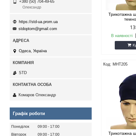
+380 (50) 704-49-65
Олександр
Трикотажна ш
темно
https://std-ua.prom.ua
13
stdoptom@gmail.com
В наявності
К
Одеса, Україна
MHT205
STD
Комаров Олександр
Графік роботи
Понеділок
09:00
17:00
Трикотажна ш
Вівторок
09:00
17:00