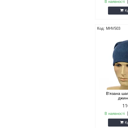
В наявності
К
MHV503
В'язана ша
джин
11
В наявності
К