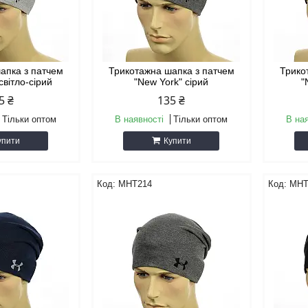
апка з патчем
Трикотажна шапка з патчем
Трико
світло-сірий
"New York" сірий
"
5 ₴
135 ₴
Тільки оптом
В наявності
Тільки оптом
В на
упити
Купити
MHT214
MHT