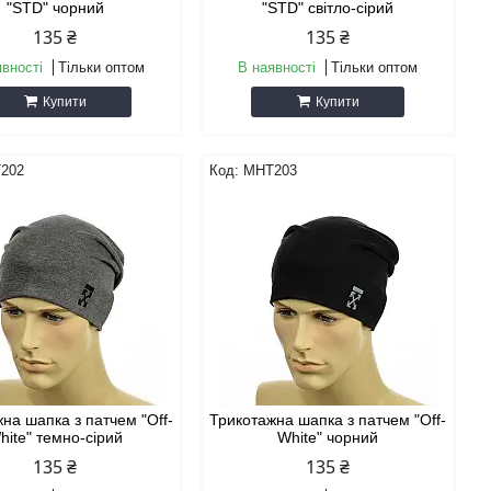
"STD" чорний
"STD" світло-сірий
135 ₴
135 ₴
явності
Тільки оптом
В наявності
Тільки оптом
Купити
Купити
202
MHT203
на шапка з патчем "Off-
Трикотажна шапка з патчем "Off-
hite" темно-сірий
White" чорний
135 ₴
135 ₴