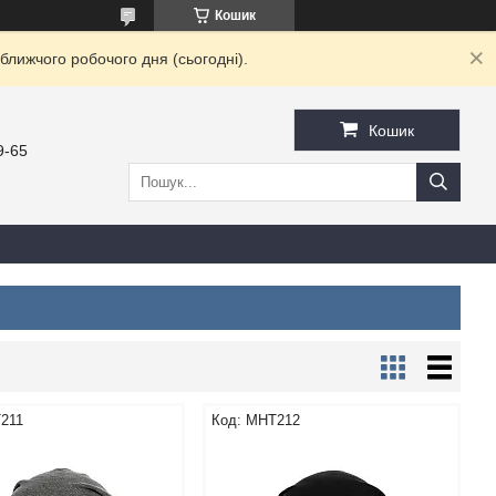
Кошик
ближчого робочого дня (сьогодні).
Кошик
9-65
211
MHT212