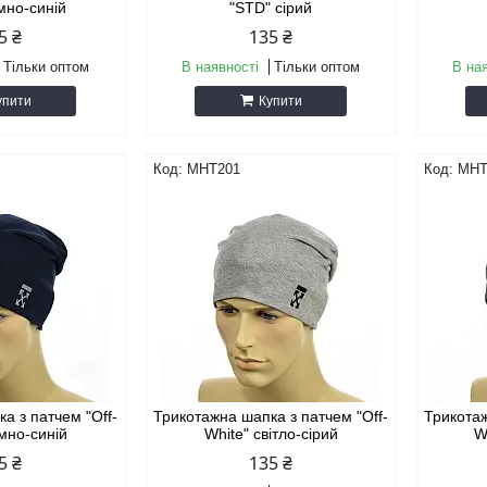
мно-синій
"STD" сірий
5 ₴
135 ₴
Тільки оптом
В наявності
Тільки оптом
В на
упити
Купити
MHT201
MHT
а з патчем "Off-
Трикотажна шапка з патчем "Off-
Трикотаж
емно-синій
White" світло-сірий
W
5 ₴
135 ₴