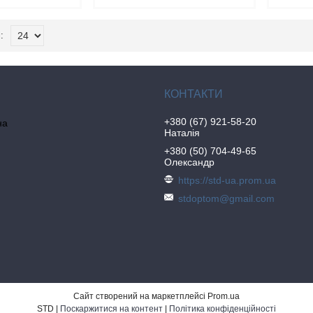
+380 (67) 921-58-20
на
Наталія
+380 (50) 704-49-65
Олександр
https://std-ua.prom.ua
stdoptom@gmail.com
Сайт створений на маркетплейсі
Prom.ua
STD |
Поскаржитися на контент
|
Політика конфіденційності