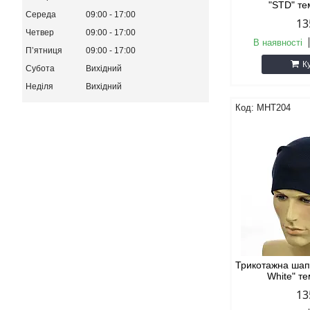
"STD" те
Середа
09:00
17:00
13
Четвер
09:00
17:00
В наявності
Пʼятниця
09:00
17:00
К
Субота
Вихідний
Неділя
Вихідний
MHT204
Трикотажна шапк
White" т
13