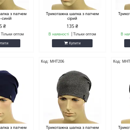
апка з патчем
Трикотажна шапка з патчем
Трико
-синій
сірий
5 ₴
135 ₴
Тільки оптом
В наявності
Тільки оптом
В на
упити
Купити
MHT206
MHT
апка з патчем
Трикотажна шапка з патчем
Трико