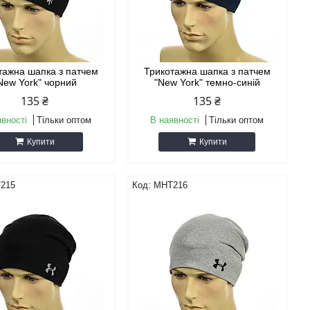
тажна шапка з патчем
Трикотажна шапка з патчем
New York" чорний
"New York" темно-синій
135 ₴
135 ₴
явності
Тільки оптом
В наявності
Тільки оптом
Купити
Купити
215
MHT216