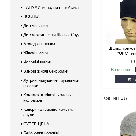
ПАНАМИ молодіжні літо/зима
ВОЄНКА
Дитячі шапки
Дитячі комплекти Шапка+Снуд
Молодіжні шапки
Шапка трикот
Жіночі шапки
"UFC" те
13
Чоловічі шапки
В наявності
Зимові жіночі бейсболки
К
Хутряні навушники, рукавички,
пов'язки
Комплекти жіночі, чоловічі,
MHT217
молодіжні
Капори-капюшони, хомути,
снуди
СУПЕР ЦЕНА
Бейсболки чоловічі