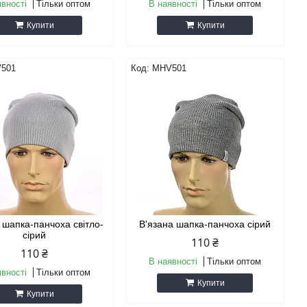
явності
Тільки оптом
В наявності
Тільки оптом
Купити
Купити
501
MHV501
 шапка-панчоха світло-
В'язана шапка-панчоха сірий
сірий
110 ₴
110 ₴
В наявності
Тільки оптом
явності
Тільки оптом
Купити
Купити